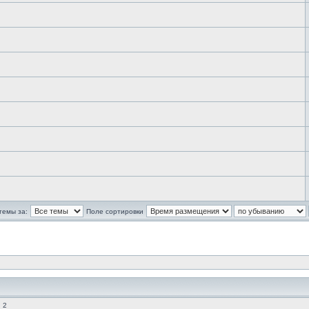
темы за:
Поле сортировки
 2