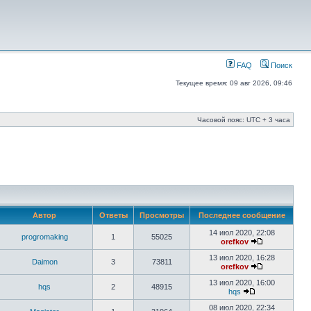
FAQ
Поиск
Текущее время: 09 авг 2026, 09:46
Часовой пояс: UTC + 3 часа
Автор
Ответы
Просмотры
Последнее сообщение
14 июл 2020, 22:08
progromaking
1
55025
orefkov
13 июл 2020, 16:28
Daimon
3
73811
orefkov
13 июл 2020, 16:00
hqs
2
48915
hqs
08 июл 2020, 22:34