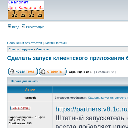
Вход
Регистрация
Сообщения без ответов
|
Активные темы
Список форумов
»
Снегопат
Cделать запуск клиентского приложения 
Страница
1
из
1
[ 1 сообщение ]
Версия для печати
Автор
tormozit
Заголовок сообщения:
Cделать запуск клиентского
https://partners.v8.1c.
Штатный запускатель 
Зарегистрирован:
13 фев
2012, 21:15
Сообщения:
190
всегда добавляет клю