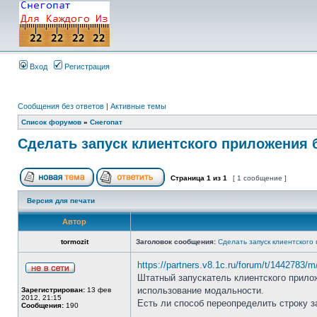
Вход
Регистрация
Сообщения без ответов
|
Активные темы
Список форумов
»
Снегопат
Cделать запуск клиентского приложения 
Страница
1
из
1
[ 1 сообщение ]
Версия для печати
Автор
tormozit
Заголовок сообщения:
Cделать запуск клиентского
https://partners.v8.1c.ru/forum/t/1442783/
Штатный запускатель клиентского прилож
использование модальности.
Зарегистрирован:
13 фев
2012, 21:15
Есть ли способ переопределить строку з
Сообщения:
190