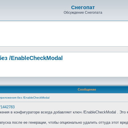
Снегопат
Обсуждение Снегопата
без /EnableCheckModal
Сообщение
 приложения без /EnableCheckModal
m/1442783
ения в конфигураторе всегда добавляет ключ /EnableCheckModal . Это 
апуска после ее генерации, чтобы опционально удалить оттуда этот вр