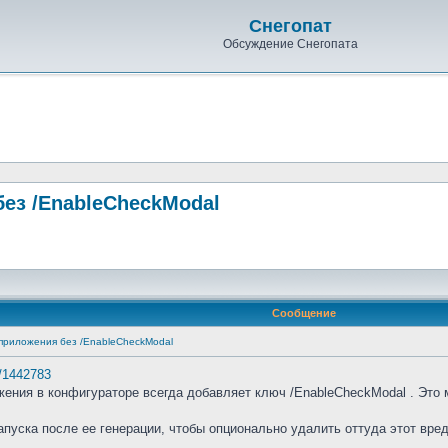
Снегопат
Обсуждение Снегопата
без /EnableCheckModal
Сообщение
 приложения без /EnableCheckModal
m/1442783
ения в конфигураторе всегда добавляет ключ /EnableCheckModal . Это 
апуска после ее генерации, чтобы опционально удалить оттуда этот вр