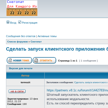
Вход
Регистрация
Сообщения без ответов
|
Активные темы
Список форумов
»
Снегопат
Cделать запуск клиентского приложения 
Страница
1
из
1
[ 1 сообщение ]
Версия для печати
Автор
tormozit
Заголовок сообщения:
Cделать запуск клиентского
https://partners.v8.1c.ru/forum/t/1442783/
Штатный запускатель клиентского прилож
использование модальности.
Зарегистрирован:
13 фев
2012, 21:15
Есть ли способ переопределить строку з
Сообщения:
190