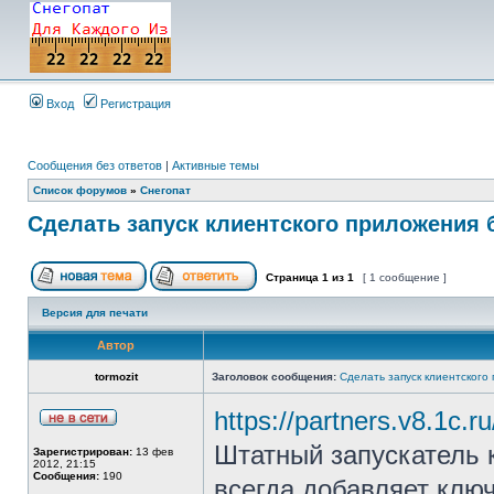
Вход
Регистрация
Сообщения без ответов
|
Активные темы
Список форумов
»
Снегопат
Cделать запуск клиентского приложения 
Страница
1
из
1
[ 1 сообщение ]
Версия для печати
Автор
tormozit
Заголовок сообщения:
Cделать запуск клиентского
https://partners.v8.1c.
Штатный запускатель 
Зарегистрирован:
13 фев
2012, 21:15
Сообщения:
190
всегда добавляет клю