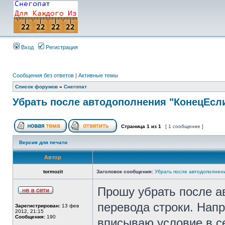
Вход
Регистрация
Сообщения без ответов
|
Активные темы
Список форумов
»
Снегопат
Убрать после автодополнения "КонецЕсли
Страница
1
из
1
[ 1 сообщение ]
Версия для печати
Автор
tormozit
Заголовок сообщения:
Убрать после автодополнени
Прошу убрать после а
перевода строки. Напр
Зарегистрирован:
13 фев
2012, 21:15
Сообщения:
190
вписываю условие в се