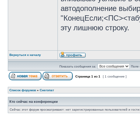
автодополнение выбир
"КонецЕсли;<ПС><табу
эту лишнюю строку.
Вернуться к началу
Показать сообщения за:
Поле 
Страница
1
из
1
[ 1 сообщение ]
Список форумов
»
Снегопат
Кто сейчас на конференции
Сейчас этот форум просматривают: нет зарегистрированных пользователей и гости: