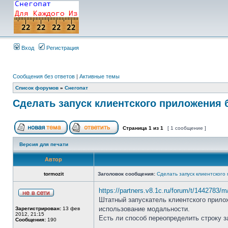
Вход
Регистрация
Сообщения без ответов
|
Активные темы
Список форумов
»
Снегопат
Cделать запуск клиентского приложения 
Страница
1
из
1
[ 1 сообщение ]
Версия для печати
Автор
tormozit
Заголовок сообщения:
Cделать запуск клиентского
https://partners.v8.1c.ru/forum/t/1442783/
Штатный запускатель клиентского прилож
использование модальности.
Зарегистрирован:
13 фев
2012, 21:15
Есть ли способ переопределить строку з
Сообщения:
190