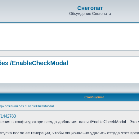
Снегопат
Обсуждение Снегопата
без /EnableCheckModal
Сообщение
 приложения без /EnableCheckModal
m/1442783
ения в конфигураторе всегда добавляет ключ /EnableCheckModal . Это 
апуска после ее генерации, чтобы опционально удалить оттуда этот вр