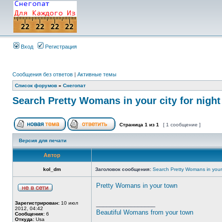
Вход
Регистрация
Сообщения без ответов
|
Активные темы
Список форумов
»
Снегопат
Search Pretty Womans in your city for night
Страница
1
из
1
[ 1 сообщение ]
Версия для печати
Автор
kol_dm
Заголовок сообщения:
Search Pretty Womans in your c
Pretty Womans in your town
_________________
Зарегистрирован:
10 июл
2012, 04:42
Beautiful Womans from your town
Сообщения:
6
Откуда:
Usa