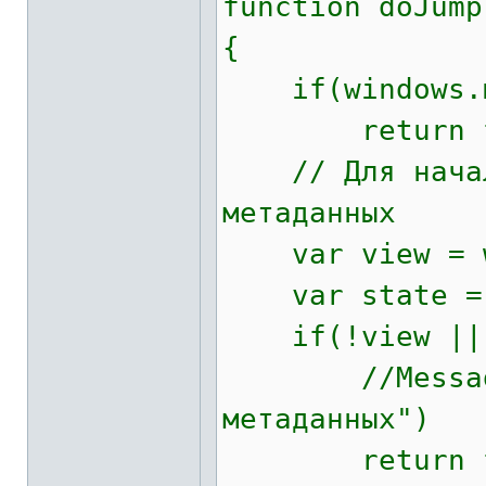
function doJump
{
if(windows.mo
return fa
// Для начала
метаданных
var view = wi
var state = c
if(!view || !
//MessageBo
метаданных")
return fa