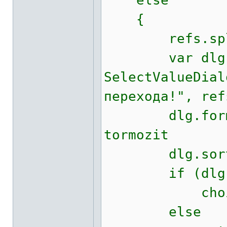
else
{
refs.splic
var dlg =
SelectValueDial
перехода!", ref
dlg.form.So
tormozit
dlg.sortValu
if (dlg.sel
choice = d
else