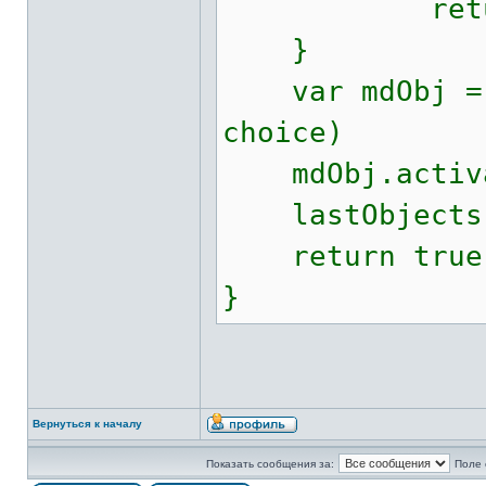
return 
}
var mdObj = f
choice)
mdObj.activa
lastObjects.p
return true
}
Вернуться к началу
Показать сообщения за:
Поле 