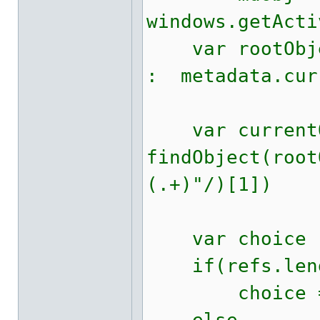
windows.getActi
var rootObjec
: metadata.cur
var currentO
findObject(root
(.+)"/)[1])
var choice
if(refs.lengt
choice = r