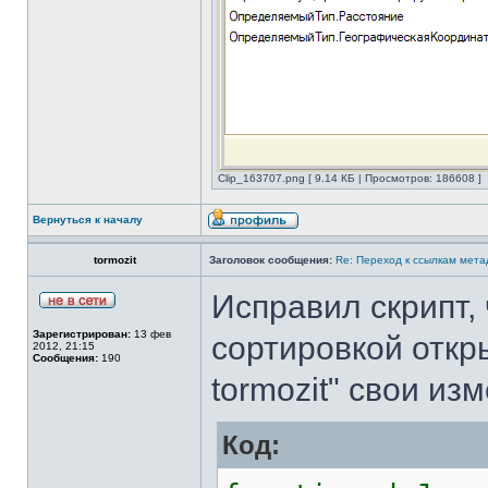
Clip_163707.png [ 9.14 КБ | Просмотров: 186608 ]
Вернуться к началу
tormozit
Заголовок сообщения:
Re: Переход к ссылкам мета
Исправил скрипт,
Зарегистрирован:
13 фев
сортировкой откр
2012, 21:15
Сообщения:
190
tormozit" свои из
Код: