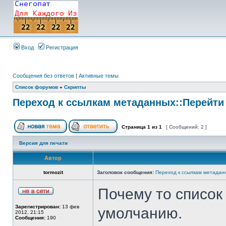
Вход
Регистрация
Сообщения без ответов
|
Активные темы
Список форумов
»
Скрипты
Переход к ссылкам метаданных::Перейти 
Страница
1
из
1
[ Сообщений: 2 ]
Версия для печати
Автор
tormozit
Заголовок сообщения:
Переход к ссылкам метаданн
Почему то список
Зарегистрирован:
13 фев
умолчанию.
2012, 21:15
Сообщения:
190