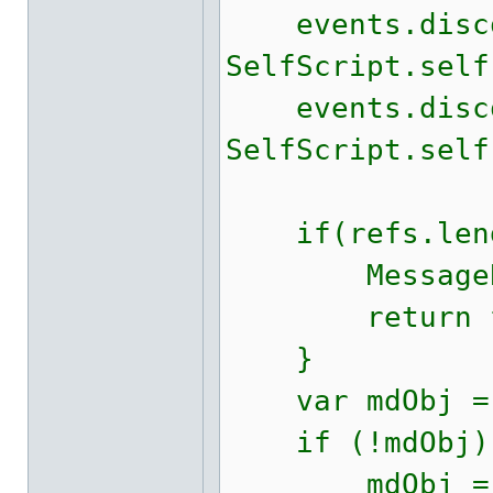
events.discon
SelfScript.self
events.discon
SelfScript.self
if(refs.leng
MessageBox("
return fa
}
var mdObj = 
if (!mdObj)
mdObj =