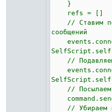
}
refs = []
// Ставим пер
сообщений
events.connec
SelfScript.self
// Подавляем 
events.connec
SelfScript.self
// Посылаем к
command.sen
// Убираем п