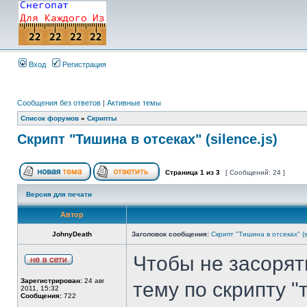
Вход
Регистрация
Сообщения без ответов
|
Активные темы
Список форумов
»
Скрипты
Скрипт "Тишина в отсеках" (silence.js)
Страница
1
из
3
[ Сообщений: 24 ]
Версия для печати
Автор
JohnyDeath
Заголовок сообщения:
Скрипт "Тишина в отсеках" (si
Чтобы не засорят
Зарегистрирован:
24 авг
тему по скрипту "
2011, 15:32
Сообщения:
722