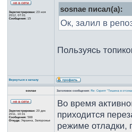
sosnae писал(а):
Зарегистрирован:
23 ноя
2012, 07:01
Сообщения:
15
Ок, залил в репо
Пользуясь топиком
Вернуться к началу
sosnae
Заголовок сообщения:
Re: Скрипт "Тишина в отсеках"
Во время активно
Зарегистрирован:
20 дек
приходится перез
2011, 10:31
Сообщения:
588
Откуда:
Украина, Запорожье
режиме отладки, 