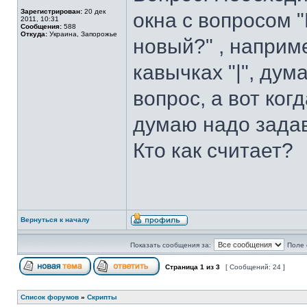
Зарегистрирован:
20 дек
окна с вопросом 
2011, 10:31
Сообщения:
588
Откуда:
Украина, Запорожье
новый?" , наприм
кавычках "|", ду
вопрос, а вот ког
думаю надо задав
Кто как считает?
Вернуться к началу
Показать сообщения за:
Поле 
Страница
1
из
3
[ Сообщений: 24 ]
Список форумов
»
Скрипты