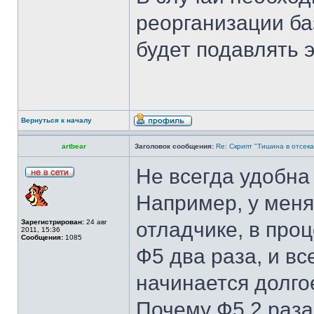
реорганизации ба
будет подавлять 
Вернуться к началу
artbear
Заголовок сообщения:
Re: Скрипт "Тишина в отсеках"
Не всегда удобна
Например, у меня
Зарегистрирован:
24 авг
отладчике, в про
2011, 15:36
Сообщения:
1085
Ф5 два раза, и вс
начинается долгое
Почему Ф5 2 раза