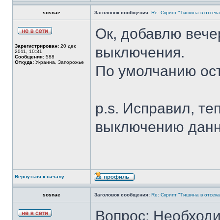
sosnae
Заголовок сообщения:
Re: Скрипт "Тишина в отсеках"
Ок, добавлю вече
Зарегистрирован:
20 дек
выключения.
2011, 10:31
Сообщения:
588
Откуда:
Украина, Запорожье
По умолчанию ос
p.s. Исправил, те
выключению данн
Вернуться к началу
sosnae
Заголовок сообщения:
Re: Скрипт "Тишина в отсеках"
Вопрос: Необход