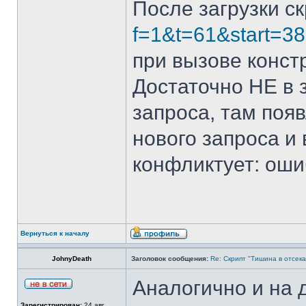
После загрузки с
f=1&t=61&start=3
при вызове конст
Достаточно НЕ в 
запроса, там поя
нового запроса и 
конфликтует: ошиб
Вернуться к началу
JohnyDeath
Заголовок сообщения:
Re: Скрипт "Тишина в отсеках"
Аналогично и на 
Зарегистрирован:
24 авг