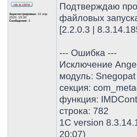
Подтверждаю про
Зарегистрирован:
10 апр
файловых запуска
2020, 15:30
Сообщения:
3
[2.2.0.3 | 8.3.14.1
--- Ошибка ---
Исключение Angel
модуль: Snegopat
секция: com_meta
функция: IMDCont
строка: 782
1C version 8.3.14.
20:07)