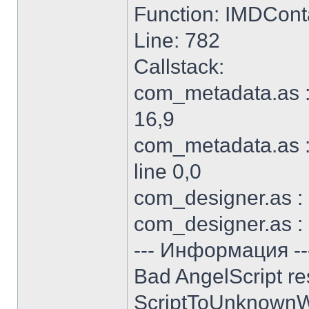
Function: IMDCon
Line: 782
Callstack:
com_metadata.as :
16,9
com_metadata.as :
line 0,0
com_designer.as : 
com_designer.as : 
--- Информация --
Bad AngelScript re
ScriptToUnknownW