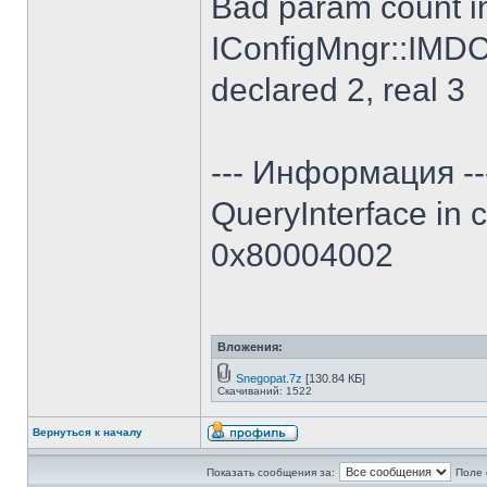
Bad param count i
IConfigMngr::IMDC
declared 2, real 3
--- Информация --
QueryInterface in 
0x80004002
Вложения:
Snegopat.7z
[130.84 КБ]
Скачиваний: 1522
Вернуться к началу
Показать сообщения за:
Поле 