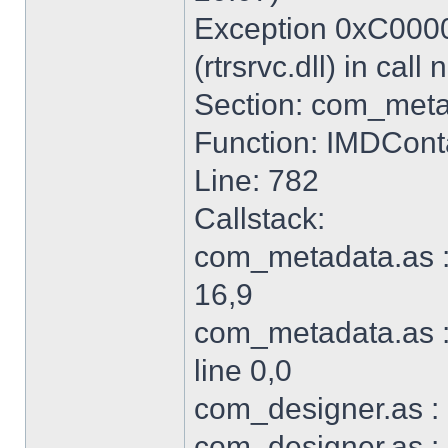
Exception 0xC000
(rtrsrvc.dll) in ca
Section: com_meta
Function: IMDCon
Line: 782
Callstack:
com_metadata.as :
16,9
com_metadata.as :
line 0,0
com_designer.as : 
com_designer.as : 