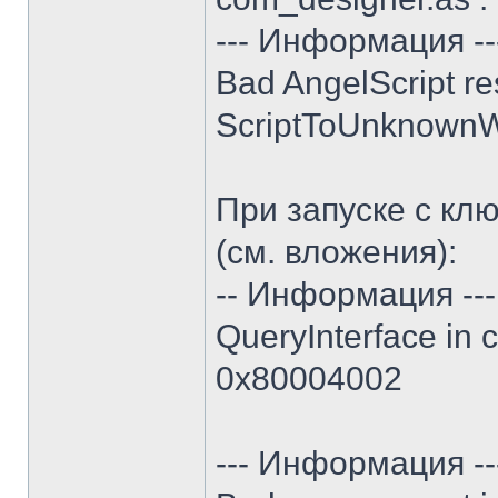
--- Информация --
Bad AngelScript re
ScriptToUnknownW
При запуске с кл
(см. вложения):
-- Информация ---
QueryInterface in 
0x80004002
--- Информация --