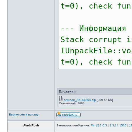
t=0), check fun
--- Информация 
Stack corrupt i
IUnpackFile::v
t=0), check fun
Вложения:
sntrace_83141854.zip
[259.43 КБ]
Скачиваний: 1668
Вернуться к началу
AkelaRush
Заголовок сообщения:
Re: [2.2.0.3 | 8.3.14.1565 | 1