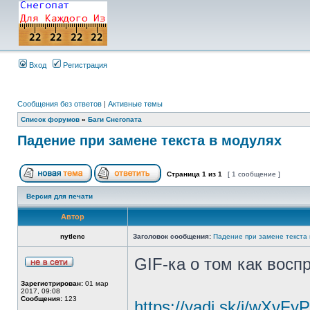
Вход
Регистрация
Сообщения без ответов
|
Активные темы
Список форумов
»
Баги Снегопата
Падение при замене текста в модулях
Страница
1
из
1
[ 1 сообщение ]
Версия для печати
Автор
nytlenc
Заголовок сообщения:
Падение при замене текста 
GIF-ка о том как воспр
Зарегистрирован:
01 мар
2017, 09:08
Сообщения:
123
https://yadi.sk/i/wXv