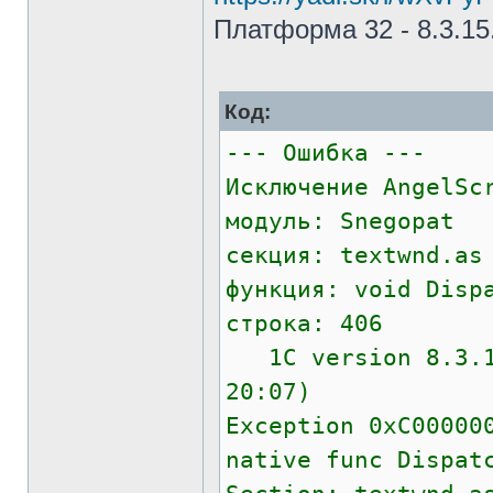
Платформа 32 - 8.3.15
Код:
--- Ошибка ---
Исключение AngelSc
модуль: Snegopat
секция: textwnd.as
функция: void Disp
строка: 406
1C version 8.3.15
20:07)
Exception 0xC00000
native func Dispat