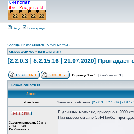
Вход
Регистрация
Сообщения без ответов
|
Активные темы
Список форумов
»
Баги Снегопата
[2.2.0.3 | 8.2.15,16 | 21.07.2020] Пропадает
Страница
1
из
1
[ Сообщений: 3 ]
Версия для печати
Автор
shmalevoz
Заголовок сообщения:
[2.2.0.3 | 8.2.15,16 | 21.07
В длинных модулях, примерно > 2000 ст
При вызове окна по Ctrl+Пробел пропада
Зарегистрирован:
20 янв
2014, 10:40
Сообщения:
7