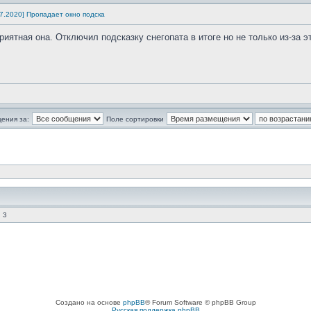
1.07.2020] Пропадает окно подска
иятная она. Отключил подсказку снегопата в итоге но не только из-за эт
ения за:
Поле сортировки
 3
Создано на основе
phpBB
® Forum Software © phpBB Group
Русская поддержка phpBB