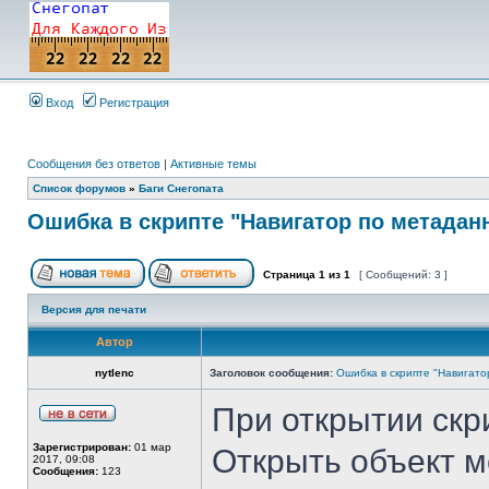
Вход
Регистрация
Сообщения без ответов
|
Активные темы
Список форумов
»
Баги Снегопата
Ошибка в скрипте "Навигатор по метада
Страница
1
из
1
[ Сообщений: 3 ]
Версия для печати
Автор
nytlenc
Заголовок сообщения:
Ошибка в скрипте "Навигат
При открытии скр
Зарегистрирован:
01 мар
Открыть объект м
2017, 09:08
Сообщения:
123