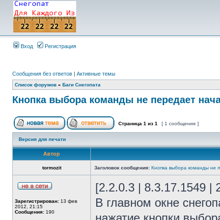
Вход
Регистрация
Сообщения без ответов
|
Активные темы
Список форумов
»
Баги Снегопата
Кнопка выбора команды не передает нач
Страница
1
из
1
[ 1 сообщение ]
Версия для печати
Автор
tormozit
Заголовок сообщения:
Кнопка выбора команды не 
[2.2.0.3 | 8.3.17.1549 |
В главном окне снегоп
Зарегистрирован:
13 фев
2012, 21:15
Сообщения:
190
нажатие кнопки выбор