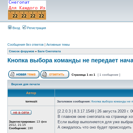
Вход
Регистрация
Сообщения без ответов
|
Активные темы
Список форумов
»
Баги Снегопата
Кнопка выбора команды не передает нач
Страница
1
из
1
[ 1 сообщение ]
Версия для печати
Автор
tormozit
Заголовок сообщения:
Кнопка выбора команды не 
[2.2.0.3 | 8.3.17.1549 | 26 августа 2020 г. 0
В главном окне снегопата на странице х
Если выбор выполняется для уже выбран
Зарегистрирован:
13 фев
2012, 21:15
А ожидалось что оно будет происходить
Сообщения:
190