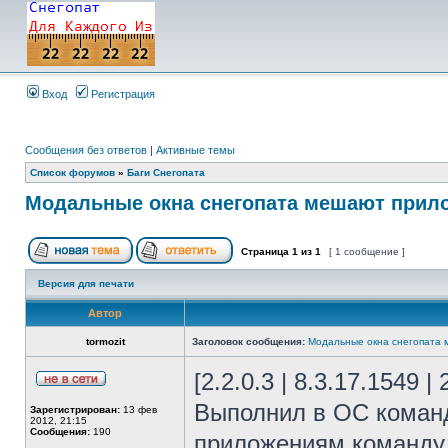
Вход
Регистрация
Сообщения без ответов
|
Активные темы
Список форумов
»
Баги Снегопата
Модальные окна снегопата мешают прил
Страница
1
из
1
[ 1 сообщение ]
Версия для печати
Автор
tormozit
Заголовок сообщения:
Модальные окна снегопата
[2.2.0.3 | 8.3.17.1549 |
Выполнил в ОС команд
Зарегистрирован:
13 фев
2012, 21:15
Сообщения:
190
приложениям команду 