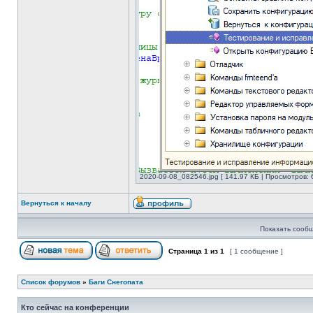
2020-09-08_082546.jpg [ 141.97 КБ | Просмотров: 
Вернуться к началу
Показать сообщ
Страница
1
из
1
[ 1 сообщение ]
Список форумов
»
Баги Снегопата
Кто сейчас на конференции