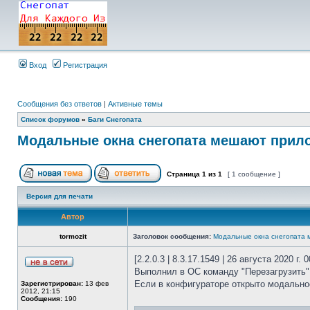
Вход
Регистрация
Сообщения без ответов
|
Активные темы
Список форумов
»
Баги Снегопата
Модальные окна снегопата мешают прил
Страница
1
из
1
[ 1 сообщение ]
Версия для печати
Автор
tormozit
Заголовок сообщения:
Модальные окна снегопата
[2.2.0.3 | 8.3.17.1549 | 26 августа 2020 г. 0
Выполнил в ОС команду "Перезагрузить"
Если в конфигураторе открыто модально
Зарегистрирован:
13 фев
2012, 21:15
Сообщения:
190