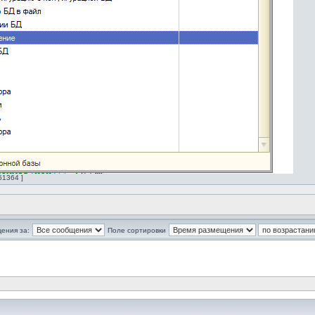
61364 ]
ения за:
Поле сортировки