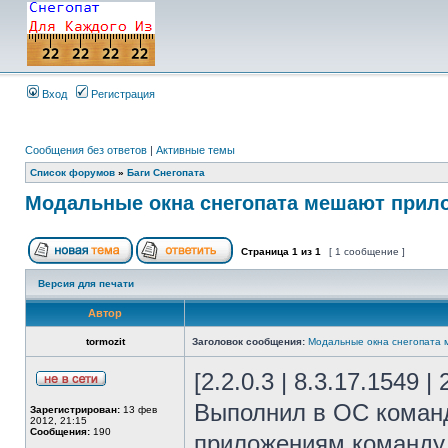
Вход
Регистрация
Сообщения без ответов
|
Активные темы
Список форумов
»
Баги Снегопата
Модальные окна снегопата мешают прил
Страница
1
из
1
[ 1 сообщение ]
Версия для печати
Автор
tormozit
Заголовок сообщения:
Модальные окна снегопата
[2.2.0.3 | 8.3.17.1549 |
Выполнил в ОС команд
Зарегистрирован:
13 фев
2012, 21:15
Сообщения:
190
приложениям команду 