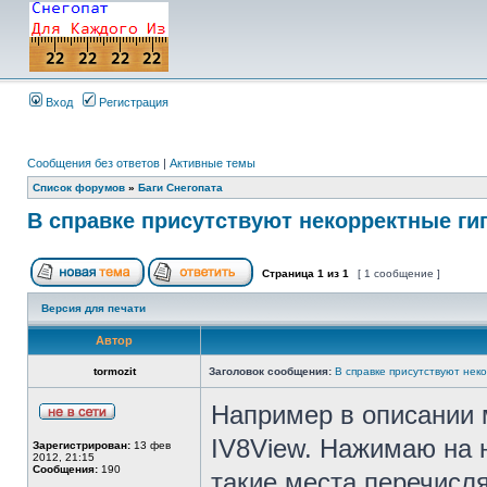
Вход
Регистрация
Сообщения без ответов
|
Активные темы
Список форумов
»
Баги Снегопата
В справке присутствуют некорректные г
Страница
1
из
1
[ 1 сообщение ]
Версия для печати
Автор
tormozit
Заголовок сообщения:
В справке присутствуют нек
Например в описании 
IV8View. Нажимаю на н
Зарегистрирован:
13 фев
2012, 21:15
Сообщения:
190
такие места перечисля