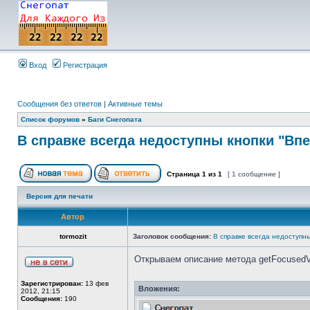
Вход
Регистрация
Сообщения без ответов
|
Активные темы
Список форумов
»
Баги Снегопата
В справке всегда недоступны кнопки "Впе
Страница
1
из
1
[ 1 сообщение ]
Версия для печати
Автор
tormozit
Заголовок сообщения:
В справке всегда недоступны
Открываем описание метода getFocusedVi
Зарегистрирован:
13 фев
Вложения:
2012, 21:15
Сообщения:
190