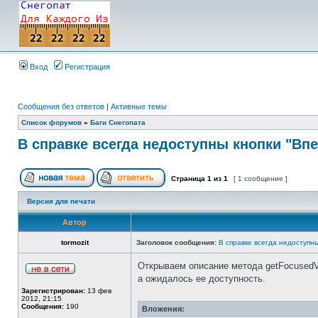
Вход
Регистрация
Сообщения без ответов
|
Активные темы
Список форумов
»
Баги Снегопата
В справке всегда недоступны кнопки "Впе
Страница
1
из
1
[ 1 сообщение ]
Версия для печати
Автор
tormozit
Заголовок сообщения:
В справке всегда недоступны
Открываем описание метода getFocusedVi
а ожидалось ее доступность.
Зарегистрирован:
13 фев
2012, 21:15
Сообщения:
190
Вложения: