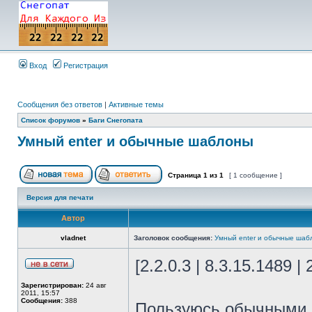
Вход
Регистрация
Сообщения без ответов
|
Активные темы
Список форумов
»
Баги Снегопата
Умный enter и обычные шаблоны
Страница
1
из
1
[ 1 сообщение ]
Версия для печати
Автор
vladnet
Заголовок сообщения:
Умный enter и обычные шаб
[2.2.0.3 | 8.3.15.1489 |
Зарегистрирован:
24 авг
2011, 15:57
Сообщения:
388
Пользуюсь обычными ш