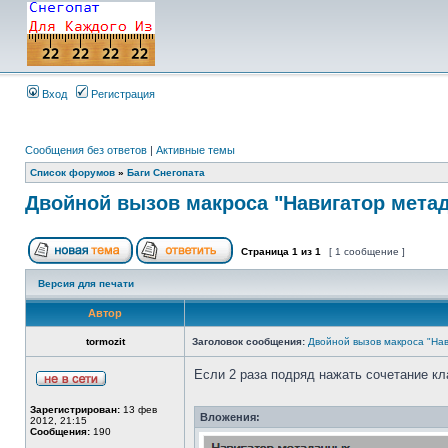
Вход
Регистрация
Сообщения без ответов
|
Активные темы
Список форумов
»
Баги Снегопата
Двойной вызов макроса "Навигатор мета
Страница
1
из
1
[ 1 сообщение ]
Версия для печати
Автор
tormozit
Заголовок сообщения:
Двойной вызов макроса "На
Если 2 раза подряд нажать сочетание кл
Зарегистрирован:
13 фев
Вложения:
2012, 21:15
Сообщения:
190