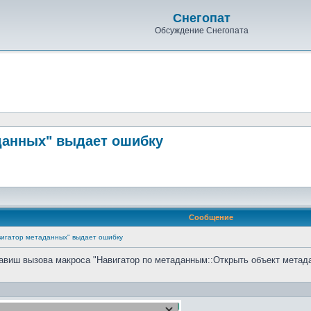
Снегопат
Обсуждение Снегопата
данных" выдает ошибку
Сообщение
вигатор метаданных" выдает ошибку
авиш вызова макроса "Навигатор по метаданным::Открыть объект метада