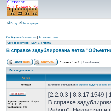
Вход
Регистрация
Сообщения без ответов
|
Активные темы
Список форумов
»
Баги Снегопата
В справке задублирована ветка "Объектна
Страница
1
из
1
[ 1 сообщение ]
Версия для печати
Автор
tormozit
Заголовок сообщения:
В справке задублирована ве
[2.2.0.3 | 8.3.17.1549 |
В справке задублиров
Зарегистрирован:
13 фев
2012, 21:15
Сообщения:
190
Reborn". Некрасиво и 