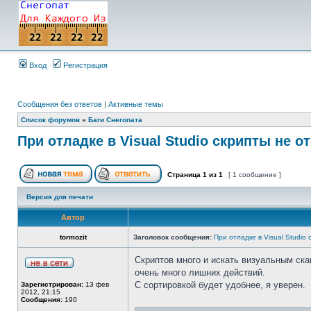
Вход
Регистрация
Сообщения без ответов
|
Активные темы
Список форумов
»
Баги Снегопата
При отладке в Visual Studio скрипты не 
Страница
1
из
1
[ 1 сообщение ]
Версия для печати
Автор
tormozit
Заголовок сообщения:
При отладке в Visual Studio
Скриптов много и искать визуальным ск
очень много лишних действий.
С сортировкой будет удобнее, я уверен.
Зарегистрирован:
13 фев
2012, 21:15
Сообщения:
190