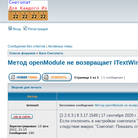
Вход
Регистрация
Сообщения без ответов
|
Активные темы
Список форумов
»
Баги Снегопата
Метод openModule не возвращает ITextW
Страница
1
из
1
[ 1 сообщение ]
Версия для печати
Автор
tormozit
Заголовок сообщения:
Метод openModule не возвр
[2.2.0.3 | 8.3.17.1549 | 17 сентября 2020 г.
Если отключить в настройках снегопата "
следствие макрос "Снегопат::Показать сп
Зарегистрирован:
13 фев
2012, 21:15
Сообщения:
190