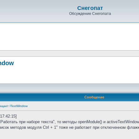
Снегопат
Обсуждение Снегопата
indow
Сообщение
ащает ITextWindow
 17:42:15]
Работать при наборе текста", то методы openModule() и activeTextWindo
исок методов модуля Ctrl + 1" тоже не работает при отключенном флажке