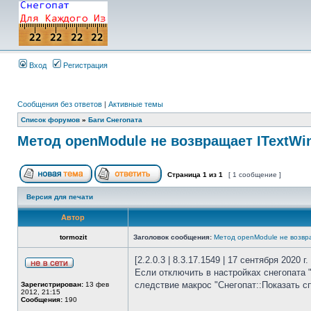
Вход
Регистрация
Сообщения без ответов
|
Активные темы
Список форумов
»
Баги Снегопата
Метод openModule не возвращает ITextW
Страница
1
из
1
[ 1 сообщение ]
Версия для печати
Автор
tormozit
Заголовок сообщения:
Метод openModule не возвр
[2.2.0.3 | 8.3.17.1549 | 17 сентября 2020 г.
Если отключить в настройках снегопата "
следствие макрос "Снегопат::Показать сп
Зарегистрирован:
13 фев
2012, 21:15
Сообщения:
190