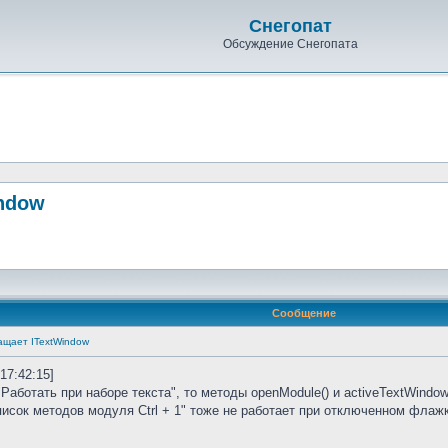
Снегопат
Обсуждение Снегопата
indow
Сообщение
ащает ITextWindow
 17:42:15]
Работать при наборе текста", то методы openModule() и activeTextWindo
исок методов модуля Ctrl + 1" тоже не работает при отключенном флажке