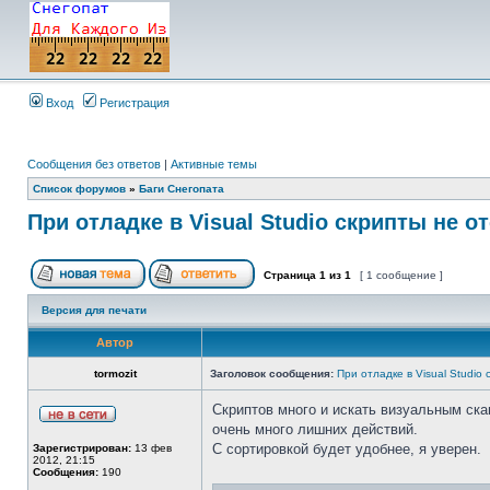
Вход
Регистрация
Сообщения без ответов
|
Активные темы
Список форумов
»
Баги Снегопата
При отладке в Visual Studio скрипты не 
Страница
1
из
1
[ 1 сообщение ]
Версия для печати
Автор
tormozit
Заголовок сообщения:
При отладке в Visual Studio
Скриптов много и искать визуальным ск
очень много лишних действий.
С сортировкой будет удобнее, я уверен.
Зарегистрирован:
13 фев
2012, 21:15
Сообщения:
190