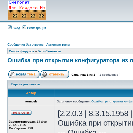
Вход
Регистрация
Сообщения без ответов
|
Активные темы
Список форумов
»
Баги Снегопата
Ошибка при открытии конфигуратора из 
Страница
1
из
1
[ 1 сообщение ]
Версия для печати
Автор
tormozit
Заголовок сообщения:
Ошибка при открытии конфи
[2.2.0.3 | 8.3.15.1958
Ошибка при открыти
Зарегистрирован:
13 фев
2012, 21:15
Сообщения:
190
--- Ошибка ---