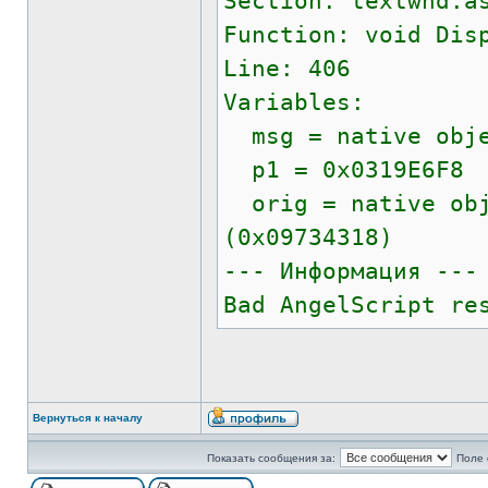
Section: textwnd.a
Function: void Dis
Line: 406
Variables:
msg = native obje
p1 = 0x0319E6F8
orig = native obj
(0x09734318)
--- Информация ---
Bad AngelScript re
Вернуться к началу
Показать сообщения за:
Поле 