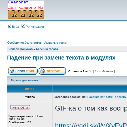
Вход
Регистрация
Сообщения без ответов
|
Активные темы
Список форумов
»
Баги Снегопата
Падение при замене текста в модулях
Страница
1
из
1
[ 1 сообщение ]
Версия для печати
Автор
nytlenc
Заголовок сообщения:
Падение при замене текста 
GIF-ка о том как воспр
Зарегистрирован:
01 мар
2017, 09:08
Сообщения:
123
https://yadi.sk/i/wXv