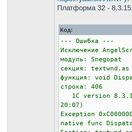
Платформа 32 - 8.3.15
Код:
--- Ошибка ---
Исключение AngelSc
модуль: Snegopat
секция: textwnd.as
функция: void Disp
строка: 406
1C version 8.3.15
20:07)
Exception 0xC00000
native func Dispat