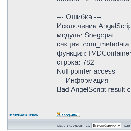
--- Ошибка ---
Исключение AngelScrip
модуль: Snegopat
секция: com_metadata
функция: IMDContaine
строка: 782
Null pointer access
--- Информация ---
Bad AngelScript result
Вернуться к началу
Показать сообщения за:
Поле 