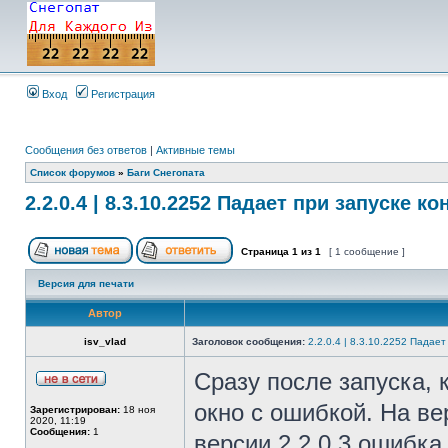
Вход
Регистрация
Сообщения без ответов
|
Активные темы
Список форумов
»
Баги Снегопата
2.2.0.4 | 8.3.10.2252 Падает при запуске к
Страница
1
из
1
[ 1 сообщение ]
Версия для печати
Автор
isv_vlad
Заголовок сообщения:
2.2.0.4 | 8.3.10.2252 Падае
Сразу после запуска,
окно с ошибкой. На ве
Зарегистрирован:
18 ноя
2020, 11:19
Сообщения:
1
версии 2.2.0.3 ошибка