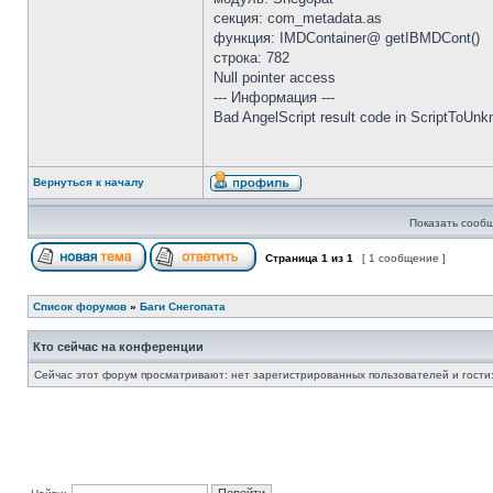
секция: com_metadata.as
функция: IMDContainer@ getIBMDCont()
строка: 782
Null pointer access
--- Информация ---
Bad AngelScript result code in ScriptToUn
Вернуться к началу
Показать сообщ
Страница
1
из
1
[ 1 сообщение ]
Список форумов
»
Баги Снегопата
Кто сейчас на конференции
Сейчас этот форум просматривают: нет зарегистрированных пользователей и гости: