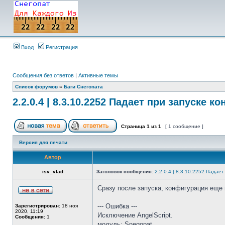
Вход
Регистрация
Сообщения без ответов
|
Активные темы
Список форумов
»
Баги Снегопата
2.2.0.4 | 8.3.10.2252 Падает при запуске к
Страница
1
из
1
[ 1 сообщение ]
Версия для печати
Автор
isv_vlad
Заголовок сообщения:
2.2.0.4 | 8.3.10.2252 Падае
Сразу после запуска, конфигурация еще н
--- Ошибка ---
Зарегистрирован:
18 ноя
2020, 11:19
Исключение AngelScript.
Сообщения:
1
модуль: Snegopat