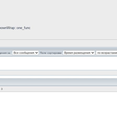
knownWrap::one_func
ения за:
Поле сортировки
 3