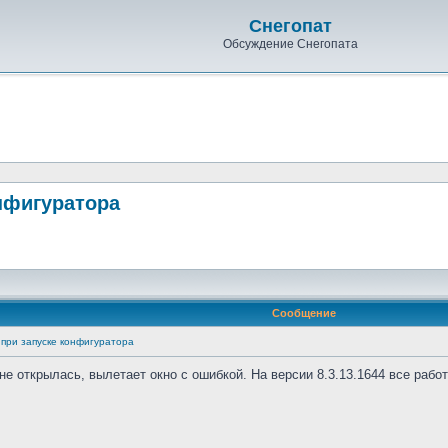
Снегопат
Обсуждение Снегопата
онфигуратора
Сообщение
т при запуске конфигуратора
е открылась, вылетает окно с ошибкой. На версии 8.3.13.1644 все работ