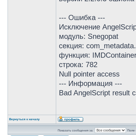
--- Ошибка ---
Исключение AngelScrip
модуль: Snegopat
секция: com_metadata
функция: IMDContaine
строка: 782
Null pointer access
--- Информация ---
Bad AngelScript result
Вернуться к началу
Показать сообщения за:
Поле 