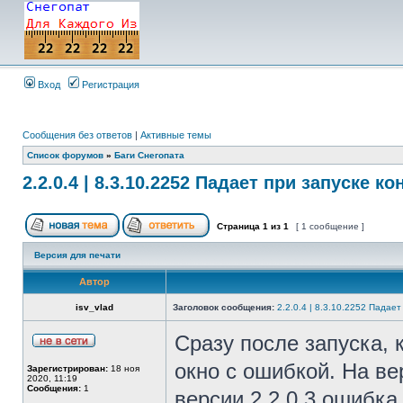
Вход
Регистрация
Сообщения без ответов
|
Активные темы
Список форумов
»
Баги Снегопата
2.2.0.4 | 8.3.10.2252 Падает при запуске к
Страница
1
из
1
[ 1 сообщение ]
Версия для печати
Автор
isv_vlad
Заголовок сообщения:
2.2.0.4 | 8.3.10.2252 Падае
Сразу после запуска,
окно с ошибкой. На ве
Зарегистрирован:
18 ноя
2020, 11:19
Сообщения:
1
версии 2.2.0.3 ошибка