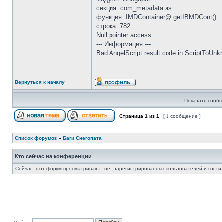
секция: com_metadata.as
функция: IMDContainer@ getIBMDCont()
строка: 782
Null pointer access
--- Информация ---
Bad AngelScript result code in ScriptToUn
Вернуться к началу
Показать сообщ
Страница
1
из
1
[ 1 сообщение ]
Список форумов
»
Баги Снегопата
Кто сейчас на конференции
Сейчас этот форум просматривают: нет зарегистрированных пользователей и гости: