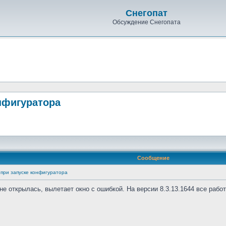
Снегопат
Обсуждение Снегопата
онфигуратора
Сообщение
т при запуске конфигуратора
е открылась, вылетает окно с ошибкой. На версии 8.3.13.1644 все работ