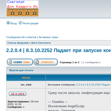
Вход
Регистрация
Сообщения без ответов
|
Активные темы
Список форумов
»
Баги Снегопата
2.2.0.4 | 8.3.10.2252 Падает при запуске к
Страница
1
из
1
[ 1 сообщение ]
Версия для печати
Автор
isv_vlad
Заголовок сообщения:
2.2.0.4 | 8.3.10.2252 Падае
Сразу после запуска, конфигурация еще н
--- Ошибка ---
Зарегистрирован:
18 ноя
2020, 11:19
Исключение AngelScript.
Сообщения:
1
модуль: Snegopat