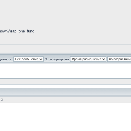
knownWrap::one_func
ения за:
Поле сортировки
 3