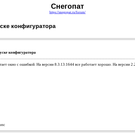
Снегопат
https://snegopat.ru/forum/
апуске конфигуратора
апуске конфигуратора
тает окно с ошибкой. На версии 8.3.13.1644 все работает хорошо. На версии 2.
unc