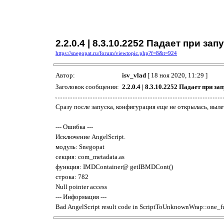
2.2.0.4 | 8.3.10.2252 Падает при з
https://snegopat.ru/forum/viewtopic.php?f=8&t=924
Автор:
isv_vlad
[ 18 ноя 2020, 11:29 ]
Заголовок сообщения:
2.2.0.4 | 8.3.10.2252 Падает при з
Сразу после запуска, конфигурация еще не открылась, выле
--- Ошибка ---
Исключение AngelScript.
модуль: Snegopat
секция: com_metadata.as
функция: IMDContainer@ getIBMDCont()
строка: 782
Null pointer access
--- Информация ---
Bad AngelScript result code in ScriptToUnknownWrap::one_f