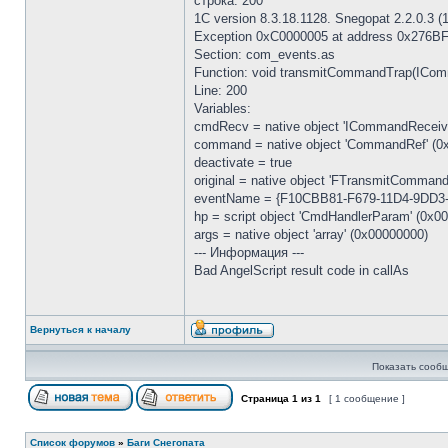
строка: 200
1C version 8.3.18.1128. Snegopat 2.2.0.3 (
Exception 0xC0000005 at address 0x276BFFC
Section: com_events.as
Function: void transmitCommandTrap(ICo
Line: 200
Variables:
cmdRecv = native object 'ICommandReceiv
command = native object 'CommandRef' (
deactivate = true
original = native object 'FTransmitComman
eventName = {F10CBB81-F679-11D4-9DD3
hp = script object 'CmdHandlerParam' (0x0
args = native object 'array' (0x00000000)
--- Информация ---
Bad AngelScript result code in callAs
Вернуться к началу
Показать сообщ
Страница
1
из
1
[ 1 сообщение ]
Список форумов
»
Баги Снегопата