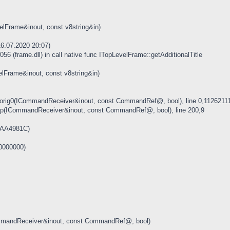
lFrame&inout, const v8string&in)
16.07.2020 20:07)
 (frame.dll) in call native func ITopLevelFrame::getAdditionalTitle
elFrame&inout, const v8string&in)
g0(ICommandReceiver&inout, const CommandRef@, bool), line 0,1126211
p(ICommandReceiver&inout, const CommandRef@, bool), line 200,9
x0AA4981C)
00000000)
mandReceiver&inout, const CommandRef@, bool)