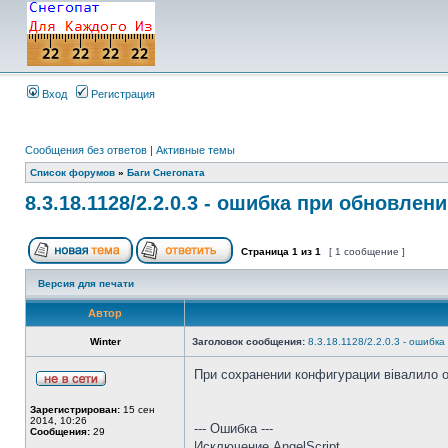
Вход
Регистрация
Сообщения без ответов
|
Активные темы
Список форумов
»
Баги Снегопата
8.3.18.1128/2.2.0.3 - ошибка при обновле
Страница
1
из
1
[ 1 сообщение ]
Версия для печати
Автор
Winter
Заголовок сообщения:
8.3.18.1128/2.2.0.3 - ошиб
При сохранении конфигурации вівалило о
Зарегистрирован:
15 сен
2014, 10:26
--- Ошибка ---
Сообщения:
29
Исключение AngelScript.