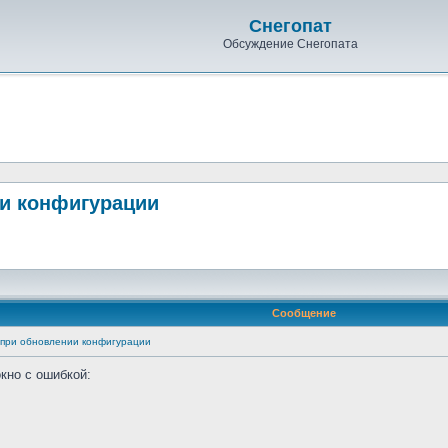
Снегопат
Обсуждение Снегопата
нии конфигурации
Сообщение
ка при обновлении конфигурации
кно с ошибкой: