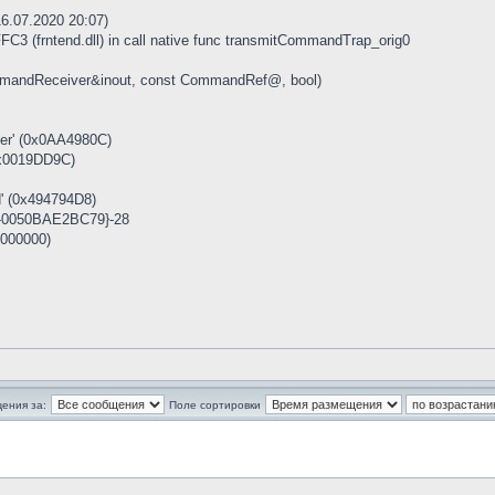
16.07.2020 20:07)
3 (frntend.dll) in call native func transmitCommandTrap_orig0
mmandReceiver&inout, const CommandRef@, bool)
er' (0x0AA4980C)
0x0019DD9C)
d' (0x494794D8)
-0050BAE2BC79}-28
0000000)
ения за:
Поле сортировки