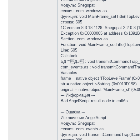
модуль: Snegopat
секция: com_windows.as
функция: void MainFrame_setTitle(ITopLeve
строка: 605
1C version 8.3.18.1128. Snegopat 2.2.0.3 (
Exception 0xC0000005 at address 0x1391B056
Section: com_windows.as
Function: void MainFrame_setTitle(ITopLev
Line: 605
Callstack:
ЬД™ДЗ : void transmitCommandTrap_ori
com_events.as : void transmitCommandTra
Variables:
frame = native object 'ITopLevelFrame' (0
str = native object 'v8string' (0x0019D198)
original = native object 'MainFrame_st' (0x
--- Информация ---
Bad AngelScript result code in callAs
--- Ошибка ---
Исключение AngelScript.
модуль: Snegopat
секция: com_events.as
функция: void transmitCommandTrap(ICom