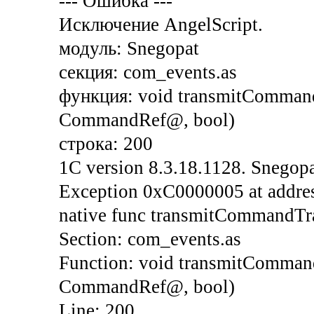
--- Ошибка ---
Исключение AngelScript.
модуль: Snegopat
секция: com_events.as
функция: void transmitComman
CommandRef@, bool)
строка: 200
1C version 8.3.18.1128. Snegopa
Exception 0xC0000005 at addres
native func transmitCommandTr
Section: com_events.as
Function: void transmitComma
CommandRef@, bool)
Line: 200