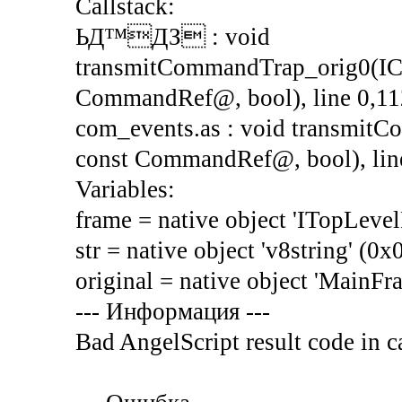
Callstack:
ЬД™ДЗ : void
transmitCommandTrap_orig0(IC
CommandRef@, bool), line 0,1
com_events.as : void transmi
const CommandRef@, bool), lin
Variables:
frame = native object 'ITopLev
str = native object 'v8string' (
original = native object 'MainF
--- Информация ---
Bad AngelScript result code in c