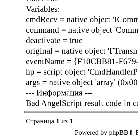
Variables:
cmdRecv = native object 'ICo
command = native object 'Com
deactivate = true
original = native object 'FTra
eventName = {F10CBB81-F67
hp = script object 'CmdHandler
args = native object 'array' (0x
--- Информация ---
Bad AngelScript result code in c
Страница
1
из
1
Powered by phpBB® F