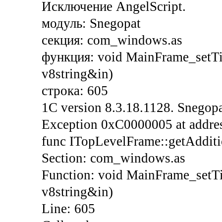
Исключение AngelScript.
модуль: Snegopat
секция: com_windows.as
функция: void MainFrame_setTi
v8string&in)
строка: 605
1C version 8.3.18.1128. Snegopa
Exception 0xC0000005 at address
func ITopLevelFrame::getAdditi
Section: com_windows.as
Function: void MainFrame_setTi
v8string&in)
Line: 605