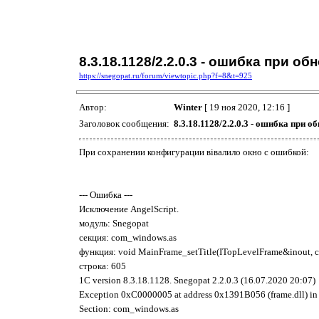
8.3.18.1128/2.2.0.3 - ошибка при 
https://snegopat.ru/forum/viewtopic.php?f=8&t=925
Автор:
Winter
[ 19 ноя 2020, 12:16 ]
Заголовок сообщения:
8.3.18.1128/2.2.0.3 - ошибка при 
При сохранении конфигурации вівалило окно с ошибкой:
--- Ошибка ---
Исключение AngelScript.
модуль: Snegopat
секция: com_windows.as
функция: void MainFrame_setTitle(ITopLevelFrame&inout, c
строка: 605
1C version 8.3.18.1128. Snegopat 2.2.0.3 (16.07.2020 20:07)
Exception 0xC0000005 at address 0x1391B056 (frame.dll) in 
Section: com_windows.as