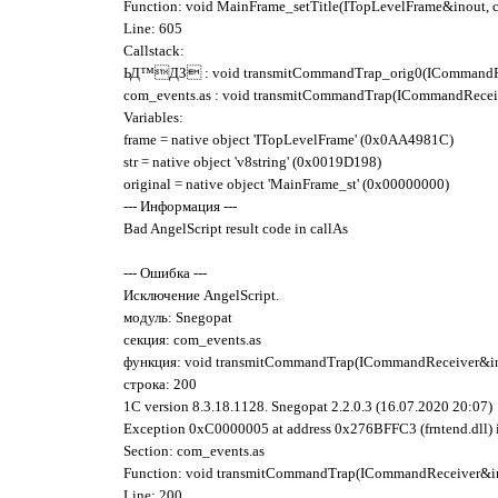
Function: void MainFrame_setTitle(ITopLevelFrame&inout, c
Line: 605
Callstack:
ЬД™ДЗ : void transmitCommandTrap_orig0(ICommandRec
com_events.as : void transmitCommandTrap(ICommandReceiv
Variables:
frame = native object 'ITopLevelFrame' (0x0AA4981C)
str = native object 'v8string' (0x0019D198)
original = native object 'MainFrame_st' (0x00000000)
--- Информация ---
Bad AngelScript result code in callAs
--- Ошибка ---
Исключение AngelScript.
модуль: Snegopat
секция: com_events.as
функция: void transmitCommandTrap(ICommandReceiver&in
строка: 200
1C version 8.3.18.1128. Snegopat 2.2.0.3 (16.07.2020 20:07)
Exception 0xC0000005 at address 0x276BFFC3 (frntend.dll) 
Section: com_events.as
Function: void transmitCommandTrap(ICommandReceiver&i
Line: 200