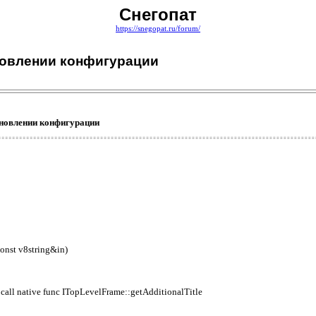
Снегопат
https://snegopat.ru/forum/
обновлении конфигурации
обновлении конфигурации
onst v8string&in)
call native func ITopLevelFrame::getAdditionalTitle