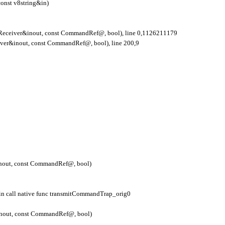
onst v8string&in)
eiver&inout, const CommandRef@, bool), line 0,1126211179
er&inout, const CommandRef@, bool), line 200,9
out, const CommandRef@, bool)
in call native func transmitCommandTrap_orig0
nout, const CommandRef@, bool)