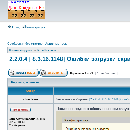
Вход
Регистрация
Сообщения без ответов
|
Активные темы
Список форумов
»
Баги Снегопата
[2.2.0.4 | 8.3.16.1148] Ошибки загрузки ск
Страница
1
из
1
[ 1 сообщение ]
Версия для печати
Автор
shmalevoz
Заголовок сообщения:
[2.2.0.4 | 8.3.16.1148] Ошиб
После последнего обновления при запуск
Зарегистрирован:
20 янв
2014, 10:40
Сообщения:
7