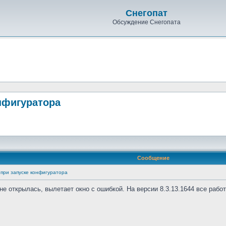
Снегопат
Обсуждение Снегопата
онфигуратора
Сообщение
т при запуске конфигуратора
е открылась, вылетает окно с ошибкой. На версии 8.3.13.1644 все работ