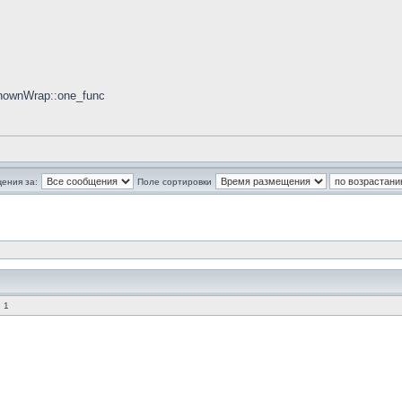
knownWrap::one_func
ения за:
Поле сортировки
 1