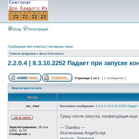
Вход
Регистрация
Сообщения без ответов
|
Активные темы
Список форумов
»
Баги Снегопата
2.2.0.4 | 8.3.10.2252 Падает при запуске к
Страница
1
из
1
[ 1 сообщение ]
Версия для печати
Автор
isv_vlad
Заголовок сообщения:
2.2.0.4 | 8.3.10.2252 Падае
Сразу после запуска, конфигурация еще н
--- Ошибка ---
Зарегистрирован:
18 ноя
2020, 11:19
Исключение AngelScript.
Сообщения:
1
модуль: Snegopat