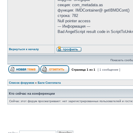
секция: com_metadata.as
функция: IMDContainer@ getIBMDCont()
строка: 782
Null pointer access
--- Информация ---
Bad AngelScript result code in ScriptToUn
Вернуться к началу
Показать сообщ
Страница
1
из
1
[ 1 сообщение ]
Список форумов
»
Баги Снегопата
Кто сейчас на конференции
Сейчас этот форум просматривают: нет зарегистрированных пользователей и гости: