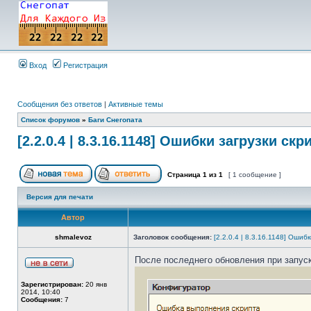
Вход
Регистрация
Сообщения без ответов
|
Активные темы
Список форумов
»
Баги Снегопата
[2.2.0.4 | 8.3.16.1148] Ошибки загрузки ск
Страница
1
из
1
[ 1 сообщение ]
Версия для печати
Автор
shmalevoz
Заголовок сообщения:
[2.2.0.4 | 8.3.16.1148] Ошиб
После последнего обновления при запуск
Зарегистрирован:
20 янв
2014, 10:40
Сообщения:
7