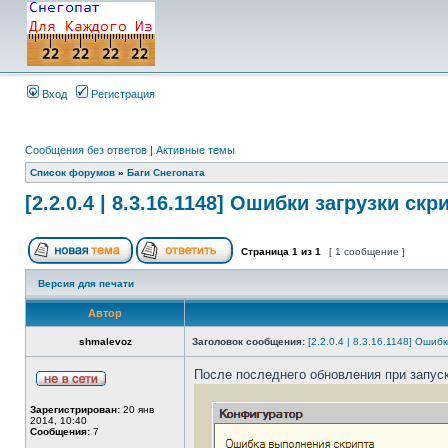
Вход
Регистрация
Сообщения без ответов
|
Активные темы
Список форумов
»
Баги Снегопата
[2.2.0.4 | 8.3.16.1148] Ошибки загрузки ск
Страница
1
из
1
[ 1 сообщение ]
Версия для печати
Автор
shmalevoz
Заголовок сообщения:
[2.2.0.4 | 8.3.16.1148] Ошиб
После последнего обновления при запуск
Зарегистрирован:
20 янв
2014, 10:40
Сообщения:
7