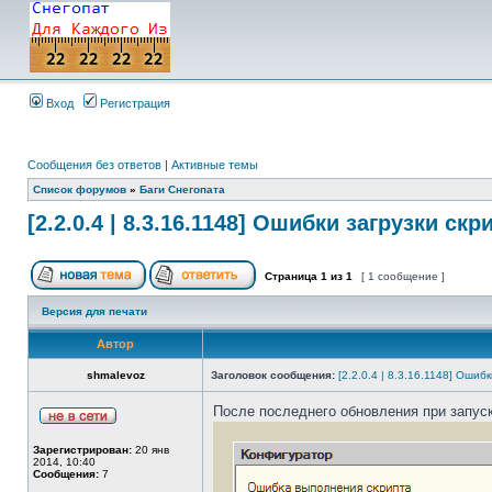
Вход
Регистрация
Сообщения без ответов
|
Активные темы
Список форумов
»
Баги Снегопата
[2.2.0.4 | 8.3.16.1148] Ошибки загрузки ск
Страница
1
из
1
[ 1 сообщение ]
Версия для печати
Автор
shmalevoz
Заголовок сообщения:
[2.2.0.4 | 8.3.16.1148] Ошиб
После последнего обновления при запуск
Зарегистрирован:
20 янв
2014, 10:40
Сообщения:
7