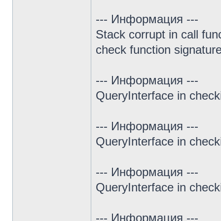
--- Информация ---
Stack corrupt in call fun
check function signature 
--- Информация ---
QueryInterface in chec
--- Информация ---
QueryInterface in chec
--- Информация ---
QueryInterface in chec
--- Информация ---