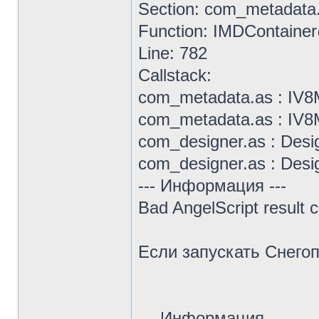
Section: com_metadata
Function: IMDContaine
Line: 782
Callstack:
com_metadata.as : IV8M
com_metadata.as : IV8M
com_designer.as : Desig
com_designer.as : Desig
--- Информация ---
Bad AngelScript result
Если запускать Снего
--- Информация ---