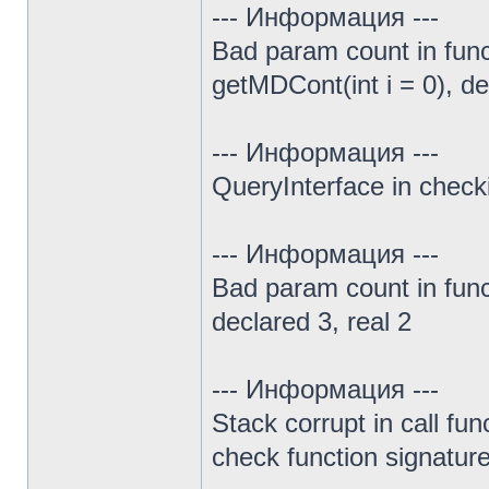
--- Информация ---
Bad param count in fu
getMDCont(int i = 0), de
--- Информация ---
QueryInterface in chec
--- Информация ---
Bad param count in func 
declared 3, real 2
--- Информация ---
Stack corrupt in call fun
check function signature 