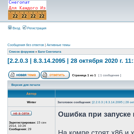
Вход
Регистрация
Сообщения без ответов
|
Активные темы
Список форумов
»
Баги Снегопата
[2.2.0.3 | 8.3.14.2095 | 28 октября 2020 г. 11
Страница
1
из
1
[ 1 сообщение ]
Версия для печати
Автор
Winter
Заголовок сообщения:
[2.2.0.3 | 8.3.14.2095 | 28 ок
Ошибка при запуске
Зарегистрирован:
15 сен
2014, 10:26
Сообщения:
29
На компе стоят х86 и 