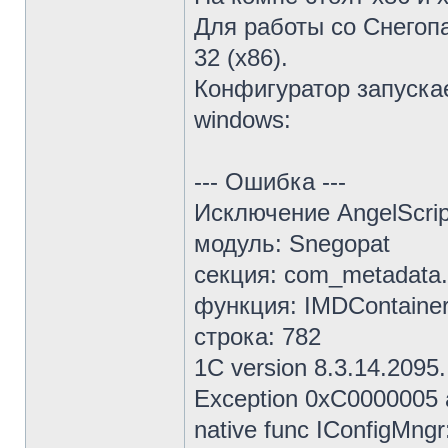
Для работы со Снегоп
32 (х86).
Конфигуратор запускае
windows:
--- Ошибка ---
Исключение AngelScrip
модуль: Snegopat
секция: com_metadata
функция: IMDContaine
строка: 782
1C version 8.3.14.2095.
Exception 0xC0000005 a
native func IConfigMng