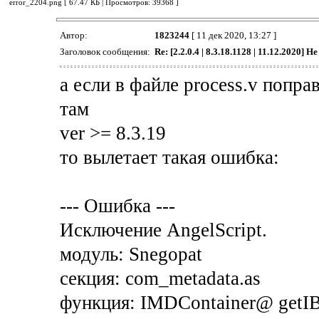
error_2204.png [ 67.47 КБ | Просмотров: 39368 ]
Автор:
1823244
[ 11 дек 2020, 13:27 ]
Заголовок сообщения:
Re: [2.2.0.4 | 8.3.18.1128 | 11.12.2020] Н
а если в файле process.v попра
там
ver >= 8.3.19
то вылетает такая ошибка:
--- Ошибка ---
Исключение AngelScript.
модуль: Snegopat
секция: com_metadata.as
функция: IMDContainer@ getI