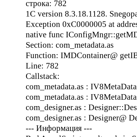
строка: 782
1C version 8.3.18.1128. Snegopa
Exception 0xC0000005 at address
native func IConfigMngr::getM
Section: com_metadata.as
Function: IMDContainer@ get
Line: 782
Callstack:
com_metadata.as : IV8MetaData:
com_metadata.as : IV8MetaData@
com_designer.as : Designer::Desi
com_designer.as : Designer@ Des
--- Информация ---