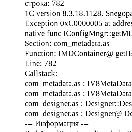
строка: 782
1C version 8.3.18.1128. Snegopa
Exception 0xC0000005 at address
native func IConfigMngr::getM
Section: com_metadata.as
Function: IMDContainer@ get
Line: 782
Callstack:
com_metadata.as : IV8MetaData:
com_metadata.as : IV8MetaData@
com_designer.as : Designer::Desi
com_designer.as : Designer@ Des
--- Информация ---