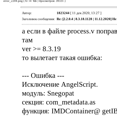
error_2204.png [ 67.47 КБ | Просмотров: 39331 ]
Автор:
1823244
[ 11 дек 2020, 13:27 ]
Заголовок сообщения:
Re: [2.2.0.4 | 8.3.18.1128 | 11.12.2020] Н
а если в файле process.v попра
там
ver >= 8.3.19
то вылетает такая ошибка:
--- Ошибка ---
Исключение AngelScript.
модуль: Snegopat
секция: com_metadata.as
функция: IMDContainer@ getI