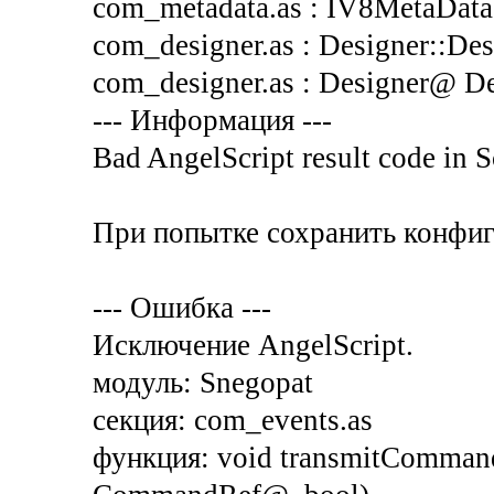
com_metadata.as : IV8MetaData@
com_designer.as : Designer::Desi
com_designer.as : Designer@ Des
--- Информация ---
Bad AngelScript result code i
При попытке сохранить конфи
--- Ошибка ---
Исключение AngelScript.
модуль: Snegopat
секция: com_events.as
функция: void transmitComman