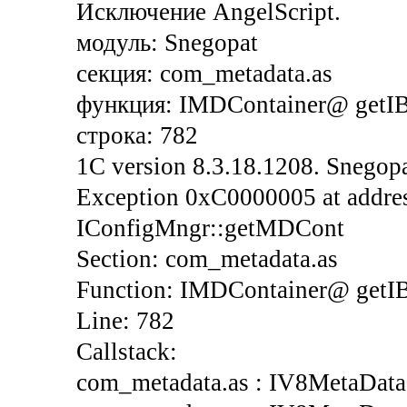
Исключение AngelScript.
модуль: Snegopat
секция: com_metadata.as
функция: IMDContainer@ getI
строка: 782
1C version 8.3.18.1208. Snegopa
Exception 0xC0000005 at addres
IConfigMngr::getMDCont
Section: com_metadata.as
Function: IMDContainer@ get
Line: 782
Callstack:
com_metadata.as : IV8MetaData: