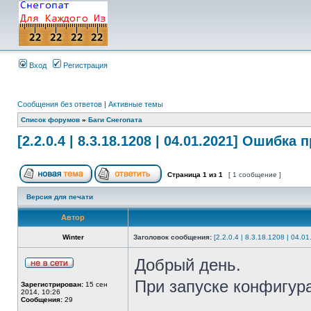
Вход
Регистрация
Сообщения без ответов
|
Активные темы
Список форумов
»
Баги Снегопата
[2.2.0.4 | 8.3.18.1208 | 04.01.2021] Ошибка 
Страница
1
из
1
[ 1 сообщение ]
Версия для печати
Автор
Winter
Заголовок сообщения:
[2.2.0.4 | 8.3.18.1208 | 04.
Добрый день.
При запуске конфигур
Зарегистрирован:
15 сен
2014, 10:26
Сообщения:
29