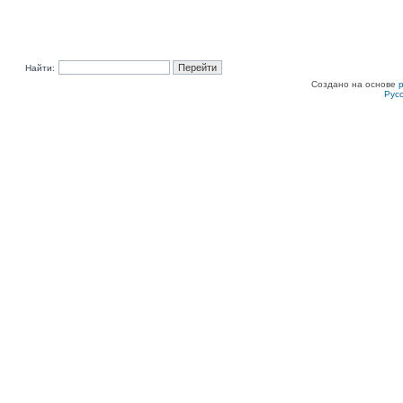
Найти:
Создано на основе
Рус