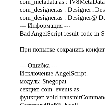
com_metadata.as : IV8MetaData@
com_designer.as : Designer::Desi
com_designer.as : Designer@ Des
--- Информация ---
Bad AngelScript result code i
При попытке сохранить конфи
--- Ошибка ---
Исключение AngelScript.
модуль: Snegopat
секция: com_events.as
функция: void transmitComman