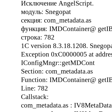
Исключение AngelScript.
модуль: Snegopat
секция: com_metadata.as
функция: IMDContainer@ getI
строка: 782
1C version 8.3.18.1208. Snegopa
Exception 0xC0000005 at addres
IConfigMngr::getMDCont
Section: com_metadata.as
Function: IMDContainer@ get
Line: 782
Callstack:
com_metadata.as : IV8MetaData: